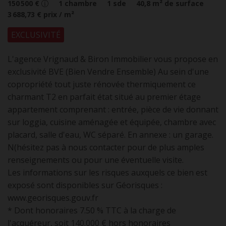
150 500 €
1
chambre
1
sde
40,8
m² de surface
3 688,73 €
prix / m²
EXCLUSIVITÉ
L'agence Vrignaud & Biron Immobilier vous propose en
exclusivité BVE (Bien Vendre Ensemble) Au sein d'une
copropriété tout juste rénovée thermiquement ce
charmant T2 en parfait état situé au premier étage
appartement comprenant : entrée, pièce de vie donnant
sur loggia, cuisine aménagée et équipée, chambre avec
placard, salle d'eau, WC séparé. En annexe : un garage.
N(hésitez pas à nous contacter pour de plus amples
renseignements ou pour une éventuelle visite.
Les informations sur les risques auxquels ce bien est
exposé sont disponibles sur Géorisques :
www.georisques.gouv.fr
* Dont honoraires 7.50 % TTC à la charge de
l'acquéreur, soit 140.000 € hors honoraires