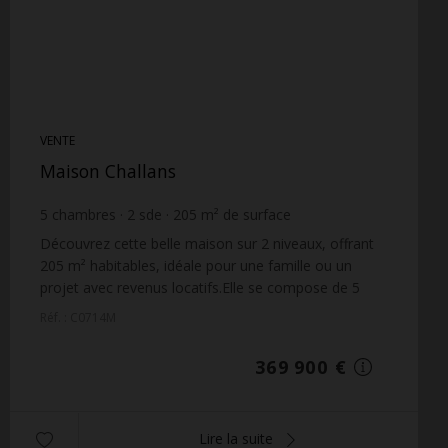
VENTE
Maison Challans
5
chambres
2
sde
205
m² de surface
589
m² de terrain
1 804,39 €
prix / m²
Découvrez cette belle maison sur 2 niveaux, offrant
205 m² habitables, idéale pour une famille ou un
projet avec revenus locatifs.Elle se compose de 5
chambres, dont une suite parentale avec salle d'e...
Réf. : C0714M
369 900 €
Lire la suite