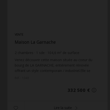
VENTE
Maison La Garnache
2
chambres
1
sde
104,6
m² de surface
198
m² de terrain
3 178,78 €
prix / m²
Venez découvrir cette maison située au coeur du
bourg de LA GARNACHE, entièrement rénovée
offrant un style contemporain / industriel.Elle se
compose d'un espace à vivre + cuisine aménagée et
Réf. : 1343
équipée d...
332 500 €
Lire la suite