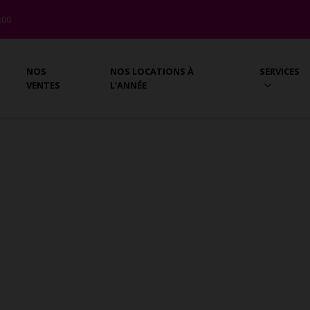
8:00
NOS
NOS LOCATIONS À
SERVICES
VENTES
L'ANNÉE
 les maisons - villas à vendre . Recherchez votre mais