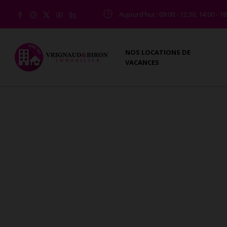
Aujourd'hui
: 09:00 - 12:30, 14:00 - 1
NOS LOCATIONS DE
VACANCES
MAISONS - VILLAS EN VENTE
Vous êtes ici :
Accueil
Vente
Maison - Villa
L'agence Vrignaud et Biron Immobilier vous présente
avec l'agence Vrignaud et Biron Immobilier.