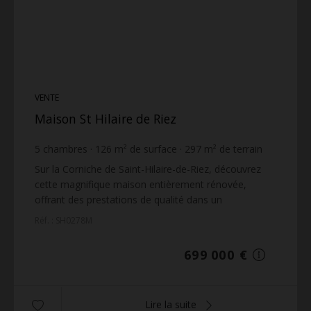
VENTE
Maison St Hilaire de Riez
5
chambres
126
m² de surface
297
m² de terrain
5 547,62 €
prix / m²
Sur la Corniche de Saint-Hilaire-de-Riez, découvrez
cette magnifique maison entièrement rénovée,
offrant des prestations de qualité dans un
environnement privilégié.Au rez-de-chaussée, vous
Réf. : SH0278M
trouverez ...
699 000 €
Lire la suite