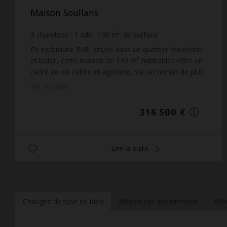
Maison Soullans
3
chambres
1
sdb
130
m² de surface
1 407
m² de terrain
2 434,62 €
prix / m²
En exclusivité BVE, située dans un quartier résidentiel
et boisé, cette maison de 130 m² habitables offre un
cadre de vie calme et agréable, sur un terrain de plus
de 1400 m².Elle se compose d'une ent...
Réf. : C0655M
316 500 €
Lire la suite
Changez de type de bien
Affinez par département
Aff