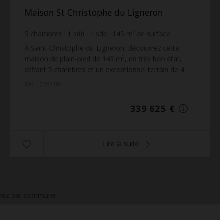
Maison St Christophe du Ligneron
5
chambres
1
sdb
1
sde
145
m² de surface
4 518
m² de terrain
2 342,24 €
prix / m²
À Saint-Christophe-du-Ligneron, découvrez cette
maison de plain-pied de 145 m², en très bon état,
offrant 5 chambres et un exceptionnel terrain de 4
518 m², dans un environnement calme et
Réf. : C0710M
verdoyant.La...
339 625 €
Lire la suite
inez par commune