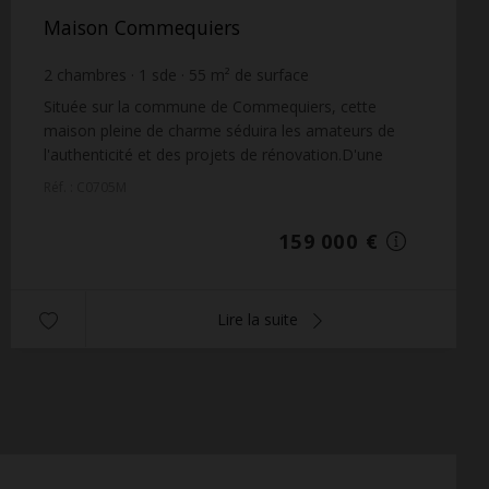
Maison Commequiers
2
chambres
1
sde
55
m² de surface
320
m² de terrain
2 890,91 €
prix / m²
Située sur la commune de Commequiers, cette
maison pleine de charme séduira les amateurs de
l'authenticité et des projets de rénovation.D'une
surface habitable d'environ 55 m², elle est implantée
Réf. : C0705M
sur ...
159 000 €
Lire la suite