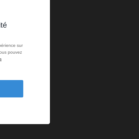
ité
périence sur
 Vous pouvez
s