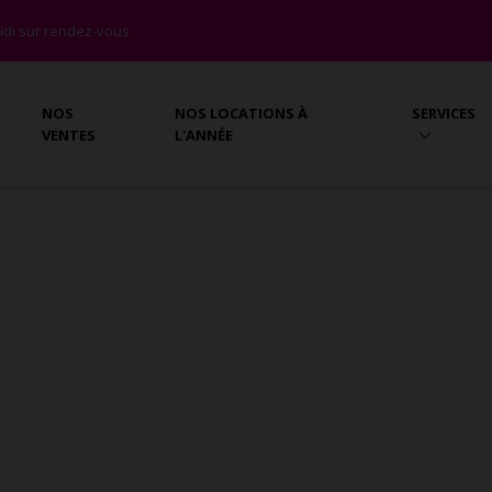
 midi sur rendez-vous
NOS
NOS LOCATIONS À
SERVICES
VENTES
L'ANNÉE
 APREMONT (85)
remont
te les maisons - villas en vente à Apremont. Recherche
 Biron Immobilier.