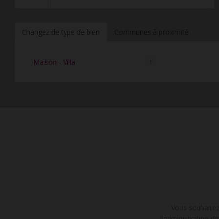
Changez de type de bien
Communes à proximité
Maison - Villa
1
Vous souhaitez 
l'administration 