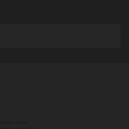
 ou nous confier
position pour vous