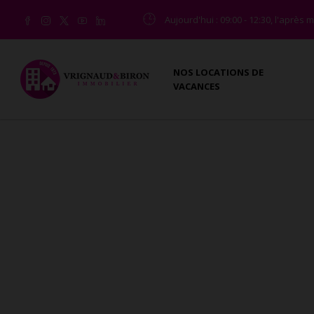
Aujourd'hui
: 09:00 - 12:30, l'après
NOS LOCATIONS DE
VACANCES
MAISONS - VILLAS À VENDRE À
Vous êtes ici :
Accueil
Vente
Maison - Villa
Ap
L'agence Vrignaud et Biron Immobilier vous présen
maison - villa Apremont avec l'agence Vrignaud et