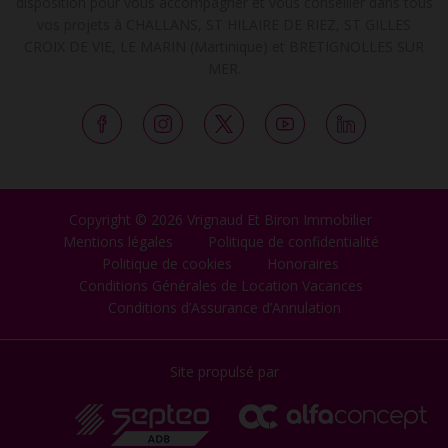
disposition pour vous accompagner et vous conseiller dans tous
vos projets à CHALLANS, ST HILAIRE DE RIEZ, ST GILLES
CROIX DE VIE, LE MARIN (Martinique) et BRETIGNOLLES SUR
MER.
Copyright © 2026 Vrignaud Et Biron Immobilier
Mentions légales
Politique de confidentialité
Politique de cookies
Honoraires
Conditions Générales de Location Vacances
Conditions d’Assurance d’Annulation
Site propulsé par