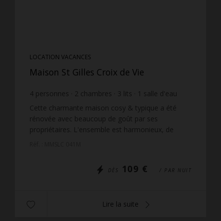
LOCATION VACANCES
Maison St Gilles Croix de Vie
4
personnes
2
chambres
3
lits
1
salle d'eau
wi-fi
Cette charmante maison cosy & typique a été
rénovée avec beaucoup de goût par ses
propriétaires. L'ensemble est harmonieux, de
qualité et chaleureux. Le séjour est indépendant.
Réf. : MMSLC 041M
La cuisine, très bien é...
109 €
DÈS
/ PAR NUIT
Lire la suite