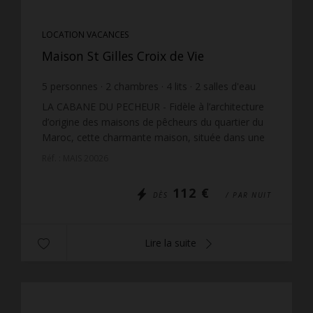
LOCATION VACANCES
Maison St Gilles Croix de Vie
5
personnes
2
chambres
4
lits
2
salles d'eau
wi-fi
LA CABANE DU PECHEUR - Fidèle à l’architecture
d’origine des maisons de pêcheurs du quartier du
Maroc, cette charmante maison, située dans une
impasse, propose un intérieur authentique aux
Réf. : MAIS 20026
volumes int...
112 €
DÈS
/ PAR NUIT
Lire la suite