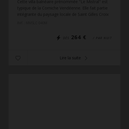
Cette villa balnéaire prénommée "Le Mistral" est
typique de la Corniche Vendéenne. Elle fait partie
intégrante du paysage locale de Saint Gilles Croix
de Vie. Située face à la Plage de Boisvinet et de...
Réf. : MMSLC 040M
264 €
DÈS
/ PAR NUIT
Lire la suite