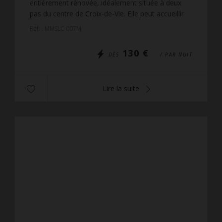
entièrement rénovée, idéalement située à deux
pas du centre de Croix-de-Vie. Elle peut accueillir
jusqu’à 4 personnes. Elle se compose d’un salon
Réf. : MMSLC 007M
indépenda...
130 €
DÈS
/ PAR NUIT
Lire la suite