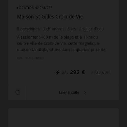
LOCATION VACANCES
Maison St Gilles Croix de Vie
8
personnes
3
chambres
6
lits
2
salles d'eau
À seulement 400 m de la plage et à 1 km du
centre-ville de Croix-de-Vie, cette magnifique
maison familiale, située dans le quartier prisé de
Boisvinet, est une véritable invitation à la détente
Réf. : MAIS 20060
et aux...
292 €
DÈS
/ PAR NUIT
Lire la suite