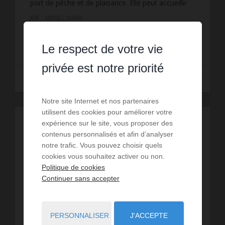
port de pêche et de plaisance. Elle peut accueillir
jusqu'à 4 personnes et se compose d'une pièce
Réf. : MMSLC 046M
principale ...
96 €
DÈS
/ PAR NUIT
Le respect de votre vie
privée est notre priorité
Lire la suite
Notre site Internet et nos partenaires
utilisent des cookies pour améliorer votre
expérience sur le site, vous proposer des
contenus personnalisés et afin d’analyser
notre trafic. Vous pouvez choisir quels
cookies vous souhaitez activer ou non.
Politique de cookies
Continuer sans accepter
PERSONNALISER
J'ACCEPTE