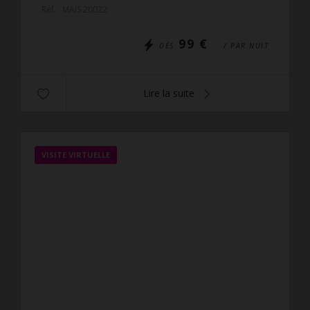
centre ville de Croix de Vie, sa gare, ses marchés
Réf. : MAIS 20022
et son p...
99 €
DÈS
/ PAR NUIT
Lire la suite
VISITE VIRTUELLE