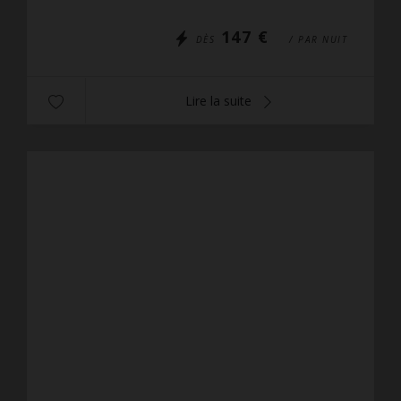
8...
147 €
DÈS
/ PAR NUIT
Lire la suite