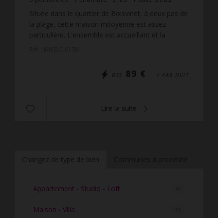
wi-fi
Située dans le quartier de Boisvinet, à deux pas de
la plage, cette maison mitoyenne est assez
particulière. L'ensemble est accueillant et la
décoration est tendance. A l'étage, la pièce
Réf. : MMSLC 015M
principale se...
89 €
DÈS
/ PAR NUIT
Lire la suite
Changez de type de bien
Communes à proximité
Appartement - Studio - Loft
24
Maison - Villa
21