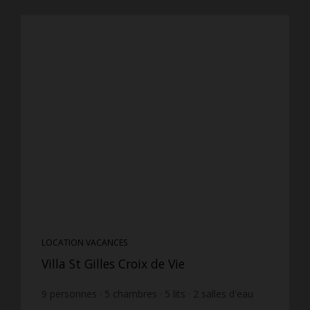
LOCATION VACANCES
Villa St Gilles Croix de Vie
9
personnes
5
chambres
5
lits
2
salles d'eau
wi-fi