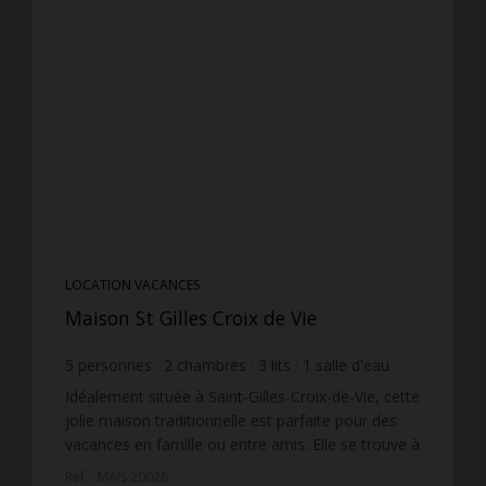
LOCATION VACANCES
Maison St Gilles Croix de Vie
5
personnes
2
chambres
3
lits
1
salle d'eau
Idéalement située à Saint-Gilles-Croix-de-Vie, cette
jolie maison traditionnelle est parfaite pour des
vacances en famille ou entre amis. Elle se trouve à
seulement 600 m des premiers commerces et à
Réf. : MAIS 20028