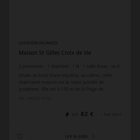
LOCATION VACANCES
Maison St Gilles Croix de Vie
2
personnes
1
chambre
1
lit
1
salle d'eau
wi-fi
Située au bout d'une impasse, au calme, cette
charmante maison est la ‘sœur jumelle de
Joséphine'. Elle est à 150 m de la Plage de
Boisvinet et à moins de 10 minutes du centre de
Réf. : MMSLC 016M
Croix de Vie. Entière...
82 €
DÈS
/ PAR NUIT
Lire la suite