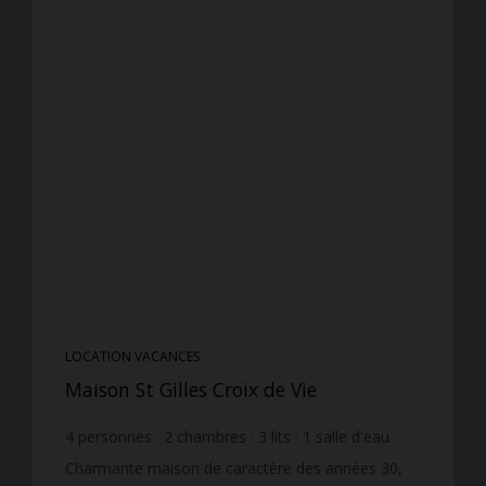
LOCATION VACANCES
Maison St Gilles Croix de Vie
4
personnes
2
chambres
3
lits
1
salle d'eau
wi-fi
Charmante maison de caractère des années 30,