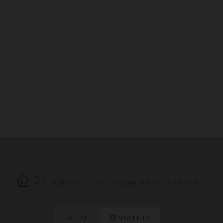
présente les maisons - villas en location
vacances à Saint-Gilles-Croix-de-Vie.
Recherchez votre maison - villa Saint-Gilles-
Croix-de-Vie avec l'agence Vrignaud et Biron
Immobilier.
21
ANNONCES CORRESPONDANT À VOTRE RECHERCHE.
LISTE
VIGNETTES