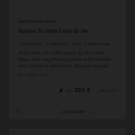
LOCATION VACANCES
Maison St Gilles Croix de Vie
7
personnes
5
chambres
4
lits
2
salles d'eau
wi-fi
Située dans une ruelle typique du vieux Saint-
Gilles, cette magnifique propriété a été rénovée
avec charme et authenticité. Elle peut accueillir
jusqu'à 7 personnes maximum. La maison
Réf. : MMSLC 059M
principale, d'u...
202 €
DÈS
/ PAR NUIT
Lire la suite