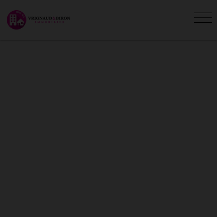
MAISONS - VILLAS À LOUER
POUR LES VACANCES À
SAINT-GILLES-CROIX-DE-VIE
(85)
Vous êtes ici :
Accueil
Location vacances
Maison - Villa
Saint-Gilles-Croix-de-Vie
L'agence Vrignaud et Biron Immobilier vous