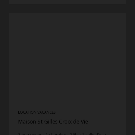
LOCATION VACANCES
Maison St Gilles Croix de Vie
3
personnes
1
chambre
2
lits
1
salle d'eau