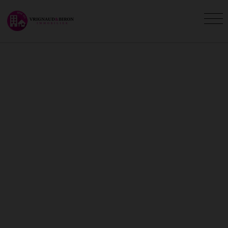
MAISONS - VILLAS À VENDRE
À LA CHAIZE-GIRAUD (85)
Vous êtes ici :
Accueil
Vente
Maison - Villa
La Chaize-Giraud
L'agence Vrignaud et Biron Immobilier vous
présente les maisons - villas en vente à La
Chaize-Giraud. Recherchez votre maison - villa
La Chaize-Giraud avec l'agence Vrignaud et