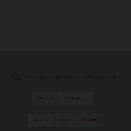
Biron Immobilier.
1
ANNONCES CORRESPONDANT À VOTRE RECHERCHE.
LISTE
VIGNETTES
DATE
PRIX
ALÉATOIRE