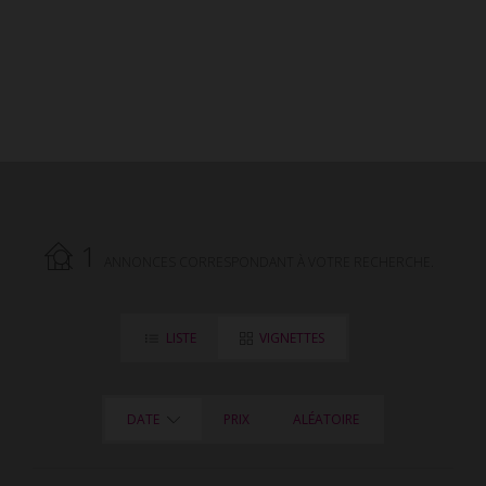
1
ANNONCES CORRESPONDANT À VOTRE RECHERCHE.
LISTE
VIGNETTES
DATE
PRIX
ALÉATOIRE