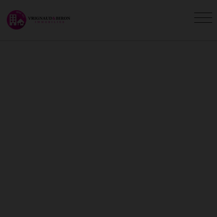
TERRAINS À VENDRE À
FROIDFOND (85)
Vous êtes ici :
Accueil
Vente
Terrain
Froidfond
L'agence Vrignaud et Biron Immobilier vous
présente les terrains en vente à Froidfond.
Recherchez votre terrain Froidfond avec
l'agence Vrignaud et Biron Immobilier.