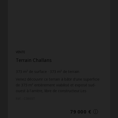
VENTE
Terrain Challans
373
m² de surface
373
m² de terrain
211,8 €
prix / m²
Venez découvrir ce terrain à bâtir d'une superficie
de 373 m² entièrement viabilisé et exposé sud-
ouest à l'arrière, libre de constructeur.Les
informations sur les risques auxquels ce bien est
Réf. : C0693T
exposé ...
79 000 €