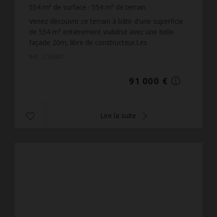
554
m² de surface
554
m² de terrain
164,26 €
prix / m²
Venez découvrir ce terrain à bâtir d'une superficie
de 554 m² entièrement viabilisé avec une belle
façade 20m, libre de constructeur.Les
informations sur les risques auxquels ce bien est
Réf. : C0696T
exposé sont d...
91 000 €
Lire la suite