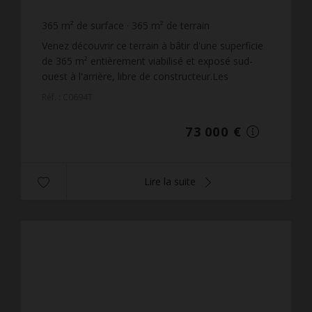
365
m² de surface
365
m² de terrain
200 €
prix / m²
Venez découvrir ce terrain à bâtir d'une superficie
de 365 m² entièrement viabilisé et exposé sud-
ouest à l'arrière, libre de constructeur.Les
informations sur les risques auxquels ce bien est
Réf. : C0694T
exposé ...
73 000 €
Lire la suite