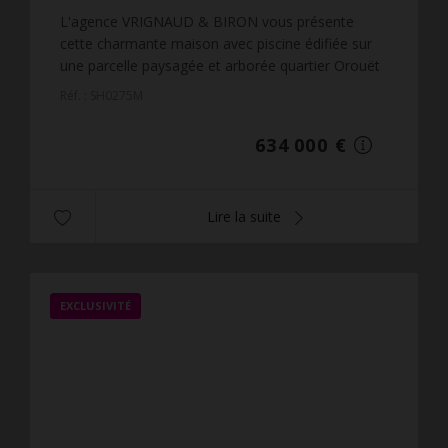
1 000
m² de terrain
3 622,86 €
prix / m²
L'agence VRIGNAUD & BIRON vous présente
cette charmante maison avec piscine édifiée sur
une parcelle paysagée et arborée quartier Orouët
à Saint Jean de Monts.Composée d'une grande
Réf. : SH0275M
pièce de vie avec u...
634 000 €
Lire la suite
EXCLUSIVITÉ