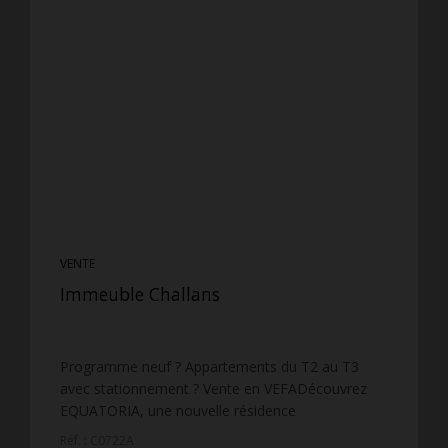
VENTE
Immeuble Challans
Programme neuf ? Appartements du T2 au T3
avec stationnement ? Vente en VEFADécouvrez
EQUATORIA, une nouvelle résidence
contemporaine idéalement située à CHALLANS, à
Réf. : C0722A