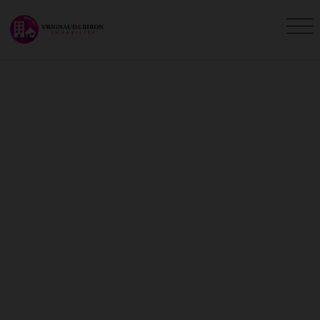
A VENDRE - VENTE : VILLAS,
MAISONS, APPARTEMENTS
ET TERRAINS À VENDRE
Vous êtes ici :
Accueil
Vente
Consultez les annonces immobilières de vente
de l'agence Vrignaud et Biron Immobilier. Vous
souhaitez mettre votre bien à vendre sur
Agence Vrignaud Biron, contactez nous.