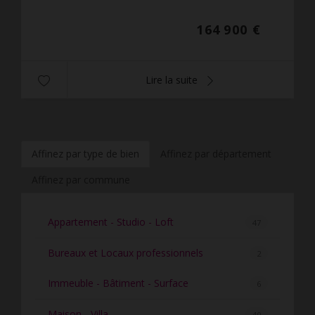
proximité immédiate des commerces,...
164 900 €
Lire la suite
Affinez par type de bien
Affinez par département
Affinez par commune
Appartement - Studio - Loft
47
Bureaux et Locaux professionnels
2
Immeuble - Bâtiment - Surface
6
Maison - Villa
40