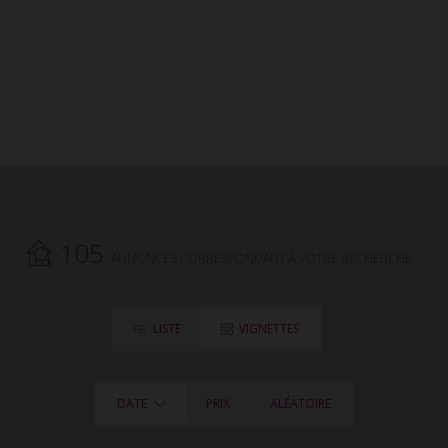
105
ANNONCES CORRESPONDANT À VOTRE RECHERCHE.
LISTE
VIGNETTES
DATE
PRIX
ALÉATOIRE