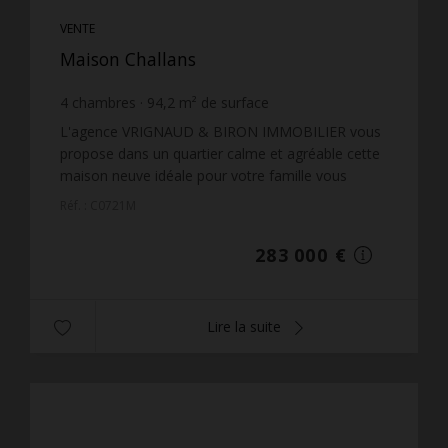
VENTE
Maison Challans
4
chambres
94,2
m² de surface
350
m² de terrain
3 004,25 €
prix / m²
L'agence VRIGNAUD & BIRON IMMOBILIER vous
propose dans un quartier calme et agréable cette
maison neuve idéale pour votre famille vous
profiterez de sa pièce de vie exposée sud, quatre
Réf. : C0721M
chambres dont u...
283 000 €
Lire la suite