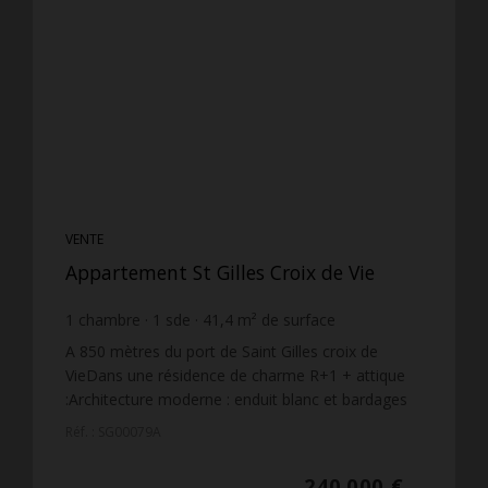
VENTE
Appartement St Gilles Croix de Vie
1
chambre
1
sde
41,4
m² de surface
5 797,1 €
prix / m²
A 850 mètres du port de Saint Gilles croix de
VieDans une résidence de charme R+1 + attique
:Architecture moderne : enduit blanc et bardages
bois, toitures végétalisées.56 appartements neufs
Réf. : SG00079A
du T2 au ...
240 000 €