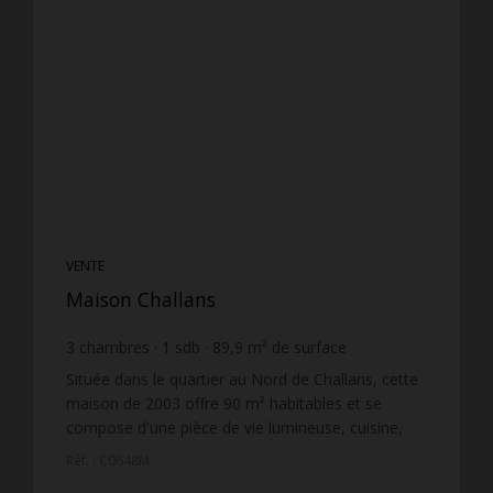
VENTE
Maison Challans
3
chambres
1
sdb
89,9
m² de surface
1 321
m² de terrain
2 763,07 €
prix / m²
Située dans le quartier au Nord de Challans, cette
maison de 2003 offre 90 m² habitables et se
compose d'une pièce de vie lumineuse, cuisine,
cellier, de trois chambres, d'une salle de bains et
Réf. : C0648M
d'un ...