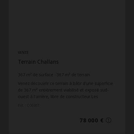
VENTE
Terrain Challans
367
m² de surface
367
m² de terrain
212,53 €
prix / m²
Venez découvrir ce terrain à bâtir d'une superficie
de 367 m² entièrement viabilisé et exposé sud-
ouest à l'arrière, libre de constructeur.Les
informations sur les risques auxquels ce bien est
Réf. : C0695T
exposé ...
78 000 €