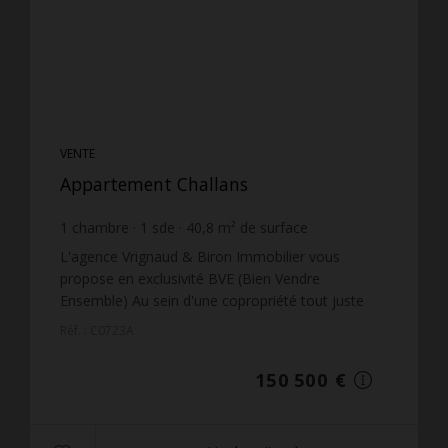
VENTE
Appartement Challans
1
chambre
1
sde
40,8
m² de surface
3 688,73 €
prix / m²
L'agence Vrignaud & Biron Immobilier vous
propose en exclusivité BVE (Bien Vendre
Ensemble) Au sein d'une copropriété tout juste
rénovée thermiquement ce charmant T2 en
Réf. : C0723A
parfait état situé au premier ...
150 500 €