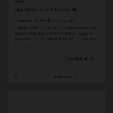
VENTE
Appartement St Hilaire de Riez
1
chambre
1
sde
46
m² de surface
2 913,04 €
prix / m²
L'agence VRIGNAUD & BIRON vous présente cet
appartement situé à SION proche des plages et
des commerces.Composé d'une pièce de vie avec
accès terrasse, une cuisine, une chambre, une
Réf. : SH0252A
salle d'eau, un ...
134 000 €
Lire la suite