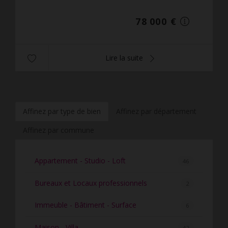
exposé ...
78 000 €
Lire la suite
Affinez par type de bien
Affinez par département
Affinez par commune
Appartement - Studio - Loft
46
Bureaux et Locaux professionnels
2
Immeuble - Bâtiment - Surface
6
Maison - Villa
42