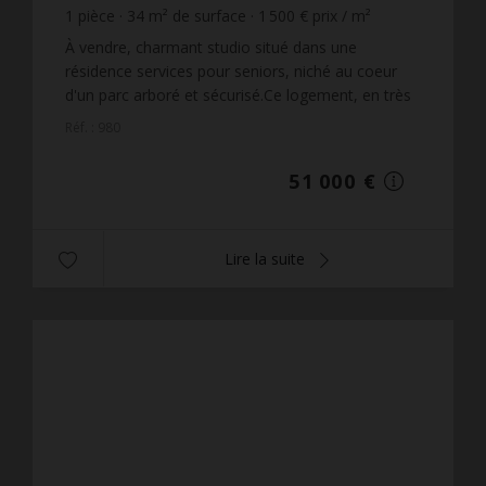
1
pièce
34
m² de surface
1 500 €
prix / m²
À vendre, charmant studio situé dans une
résidence services pour seniors, niché au coeur
d'un parc arboré et sécurisé.Ce logement, en très
bon état général, offre un cadre de vie paisible,
Réf. : 980
idéal pour ...
51 000 €
Lire la suite