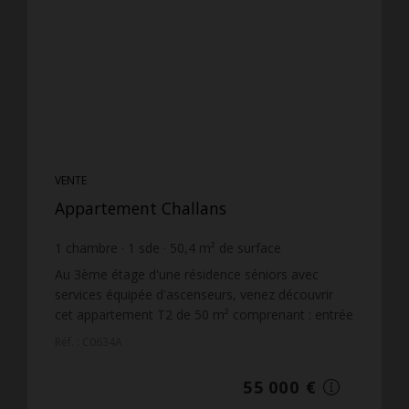
VENTE
Appartement Challans
1
chambre
1
sde
50,4
m² de surface
1 091,27 €
prix / m²
Au 3ème étage d'une résidence séniors avec
services équipée d'ascenseurs, venez découvrir
cet appartement T2 de 50 m² comprenant : entrée
avec placard, pièce de vie avec balcon exposé
Réf. : C0634A
sud-ouest, cuisi...
55 000 €