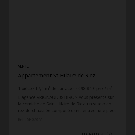
VENTE
Appartement St Hilaire de Riez
1
pièce
17,2
m² de surface
4 098,84 €
prix / m²
L'agence VRIGNAUD & BIRON vous présente sur
la corniche de Saint Hilaire de Riez, un studio en
rez-de-chaussée composé d'une entrée, une pièce
à vivre avec espace cuisine, une salle d'eau avec
Réf. : SH0287A
WC, un ...
70 500 €