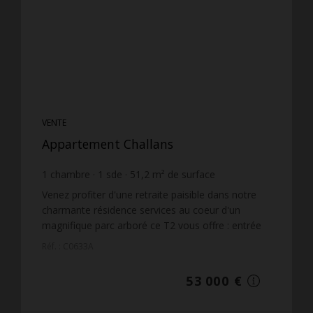
VENTE
Appartement Challans
1
chambre
1
sde
51,2
m² de surface
1 035,16 €
prix / m²
Venez profiter d'une retraite paisible dans notre
charmante résidence services au coeur d'un
magnifique parc arboré ce T2 vous offre : entrée
avec placard, pièce de vie et son balcon, cuisine
Réf. : C0633A
aménagée...
53 000 €