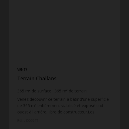
VENTE
Terrain Challans
365
m² de surface
365
m² de terrain
200 €
prix / m²
Venez découvrir ce terrain à bâtir d'une superficie
de 365 m² entièrement viabilisé et exposé sud-
ouest à l'arrière, libre de constructeur.Les
informations sur les risques auxquels ce bien est
Réf. : C0694T
exposé ...