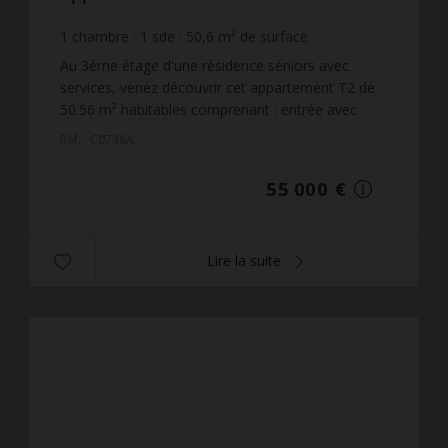
1
chambre
1
sde
50,6
m² de surface
1 086,96 €
prix / m²
Au 3ème étage d'une résidence séniors avec
services, venez découvrir cet appartement T2 de
50.56 m² habitables comprenant : entrée avec
placard, pièce de vie ouvrant sur un balcon,
Réf. : C0738A
cuisine, cellier, c...
55 000 €
Lire la suite