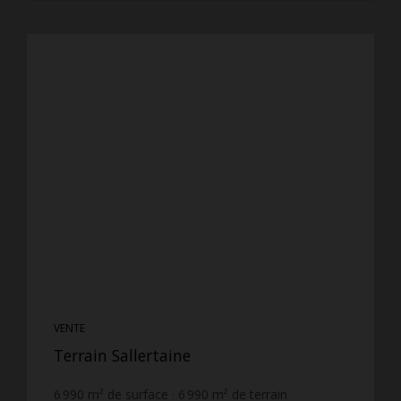
VENTE
Terrain Sallertaine
6 990
m² de surface
6 990
m² de terrain