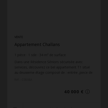
VENTE
Appartement Challans
1
pièce
1
sde
34
m² de surface
1 176,47 €
prix / m²
Dans une Résidence Séniors sécurisée avec
services, découvrez ce bel appartement T1 situé
au deuxieme étage composé de : entrée ,piece de
vie , cuisine aménagée et équipée , salle d'eau
Réf. : C0508A
avec WC et bal...
40 000 €