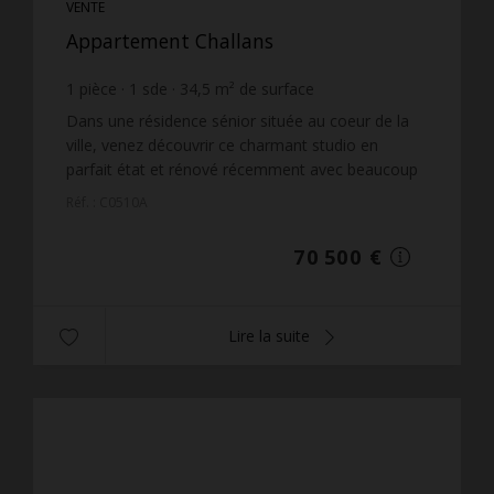
VENTE
Appartement Challans
1
pièce
1
sde
34,5
m² de surface
2 043,48 €
prix / m²
Dans une résidence sénior située au coeur de la
ville, venez découvrir ce charmant studio en
parfait état et rénové récemment avec beaucoup
de goût.Cet appartement est situé au troisième
Réf. : C0510A
étage avec un...
70 500 €
Lire la suite