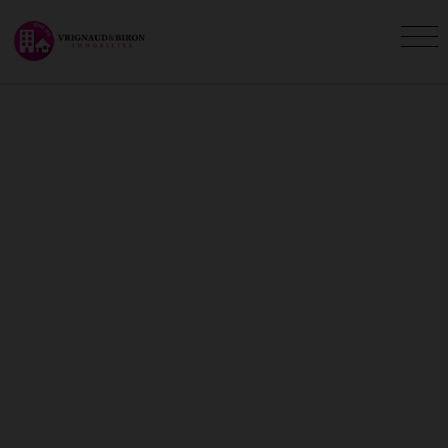
A VENDRE - VENTE : VILLAS,
MAISONS, APPARTEMENTS
ET TERRAINS À VENDRE
Vous êtes ici :
Accueil
Vente
Consultez les annonces immobilières de vente
de l'agence Vrignaud et Biron Immobilier. Vous
souhaitez mettre votre bien à vendre sur
Agence Vrignaud Biron, contactez nous.