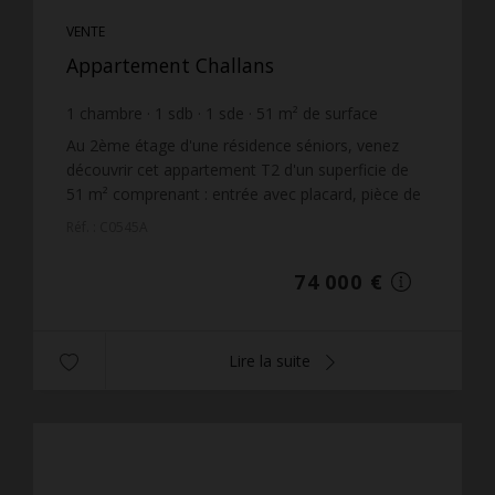
VENTE
Appartement Challans
1
chambre
1
sdb
1
sde
51
m² de surface
1 450,98 €
prix / m²
Au 2ème étage d'une résidence séniors, venez
découvrir cet appartement T2 d'un superficie de
51 m² comprenant : entrée avec placard, pièce de
vie avec balcon exposé sud-ouest, cuisine
Réf. : C0545A
aménagée, salle ...
74 000 €
Lire la suite