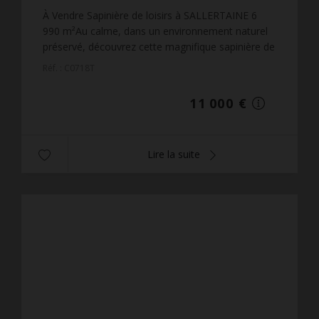
1,57 €
prix / m²
À Vendre Sapinière de loisirs à SALLERTAINE 6
990 m²Au calme, dans un environnement naturel
préservé, découvrez cette magnifique sapinière de
loisirs d'une superficie totale de 6 990 m².Le
Réf. : C0718T
terrain es...
11 000 €
Lire la suite