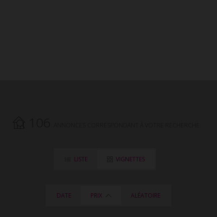
106
ANNONCES CORRESPONDANT À VOTRE RECHERCHE.
LISTE
VIGNETTES
DATE
PRIX
ALÉATOIRE