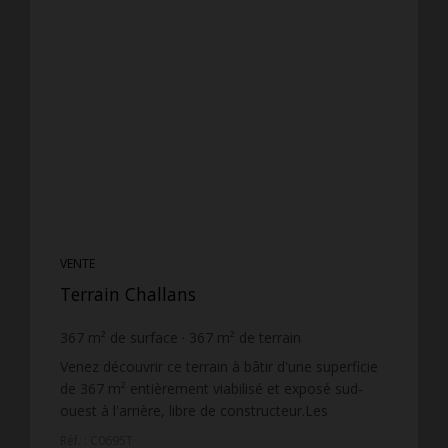
VENTE
Terrain Challans
367
m² de surface
367
m² de terrain
212,53 €
prix / m²
Venez découvrir ce terrain à bâtir d'une superficie
de 367 m² entièrement viabilisé et exposé sud-
ouest à l'arrière, libre de constructeur.Les
informations sur les risques auxquels ce bien est
Réf. : C0695T