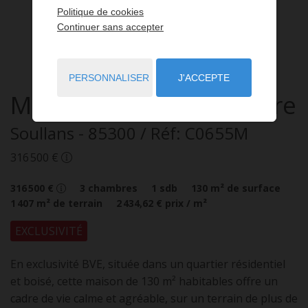
Politique de cookies
Continuer sans accepter
PERSONNALISER
J'ACCEPTE
Maison
4 pièces
à vendre
Soullans
- 85300
/ Réf: C0655M
316 500 €
316 500 €
3
chambres
1
sdb
130
m² de surface
1 407
m² de terrain
2 434,62 €
prix / m²
EXCLUSIVITÉ
En exclusivité BVE, située dans un quartier résidentiel
et boisé, cette maison de 130 m² habitables offre un
cadre de vie calme et agréable, sur un terrain de plus de