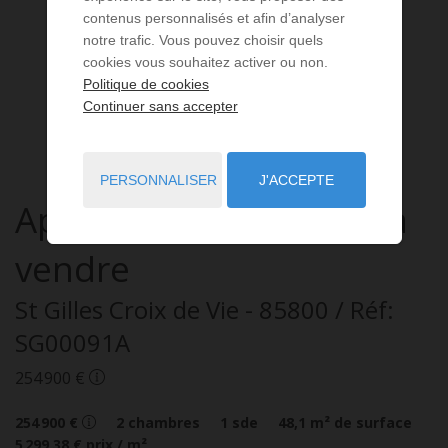
contenus personnalisés et afin d’analyser
notre trafic. Vous pouvez choisir quels
cookies vous souhaitez activer ou non.
Politique de cookies
Continuer sans accepter
PERSONNALISER
J'ACCEPTE
Appartement
3 pièces
à
vendre
St Gilles Croix de Vie
- 85800
/ Réf:
SG00091A
254 900 €
254 900 €
2
chambres
1
sde
48,1
m² de surface
5 299,38 €
prix / m²