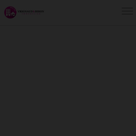
MAISONS - VILLAS À VENDRE
À LA GARNACHE (85)
Vous êtes ici :
Accueil
Vente
Maison - Villa
La Garnache
L'agence Vrignaud et Biron Immobilier vous
présente les maisons - villas en vente à La
Garnache. Recherchez votre maison - villa La
Garnache avec l'agence Vrignaud et Biron