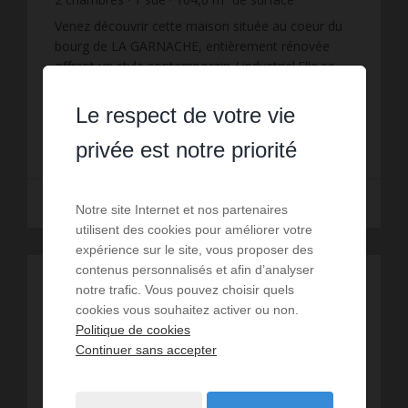
198
m² de terrain
3 178,78 €
prix / m²
Venez découvrir cette maison située au coeur du
bourg de LA GARNACHE, entièrement rénovée
offrant un style contemporain / industriel.Elle se
compose d'un espace à vivre + cuisine aménagée
Réf. : 1343
et équipée d...
Le respect de votre vie
332 500 €
privée est notre priorité
Lire la suite
Notre site Internet et nos partenaires
utilisent des cookies pour améliorer votre
expérience sur le site, vous proposer des
contenus personnalisés et afin d’analyser
notre trafic. Vous pouvez choisir quels
cookies vous souhaitez activer ou non.
Politique de cookies
Continuer sans accepter