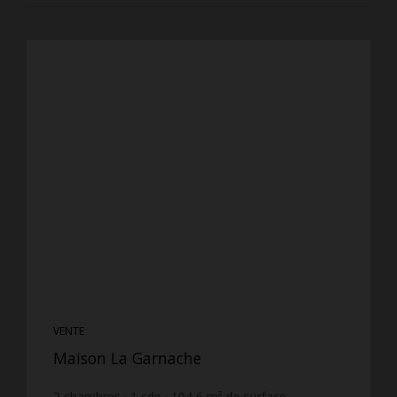
VENTE
Maison La Garnache
2
chambres
1
sde
104,6
m² de surface