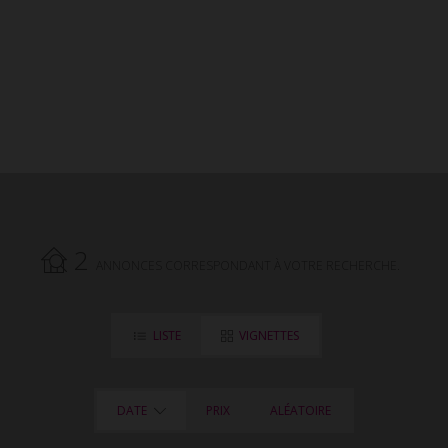
Immobilier.
2
ANNONCES CORRESPONDANT À VOTRE RECHERCHE.
LISTE
VIGNETTES
DATE
PRIX
ALÉATOIRE