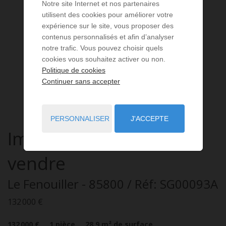
Notre site Internet et nos partenaires
utilisent des cookies pour améliorer votre
expérience sur le site, vous proposer des
contenus personnalisés et afin d’analyser
notre trafic. Vous pouvez choisir quels
cookies vous souhaitez activer ou non.
Politique de cookies
Continuer sans accepter
PERSONNALISER
J'ACCEPTE
Immeuble
1 pièce
à
vendre
Le Fenouiller
- 85800
/ Réf: SG00093A
132 000 €
132 000 €
1
pièce
28,9
m² de surface