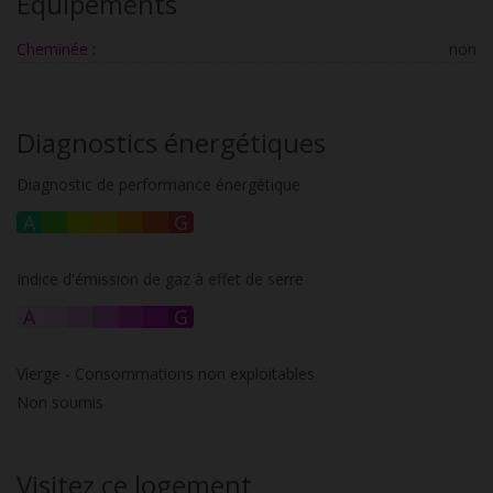
Équipements
Cheminée :
non
Diagnostics énergétiques
Diagnostic de performance énergétique
A
B
C
D
E
F
G
Indice d'émission de gaz à effet de serre
A
B
C
D
E
F
G
Vierge - Consommations non exploitables
Non soumis
Visitez ce logement